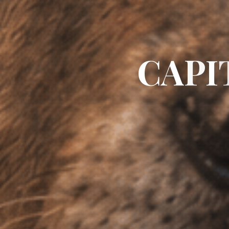
C
A
P
I