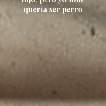
q
u
e
r
í
a
s
e
r
p
e
r
r
o