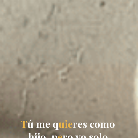
T
ú
m
e
q
u
i
e
r
e
s
c
o
m
o
h
i
j
o
,
p
e
r
o
y
o
s
o
l
o